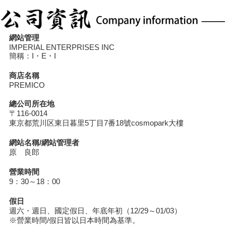
網站管理
IMPERIAL ENTERPRISES INC
簡稱：I・E・I
商店名稱
PREMICO
總公司所在地
〒116-0014
東京都荒川区東日暮里5丁目7番18號cosmopark大樓
網站名稱/網站管理者
原 良郎
營業時間
9：30～18：00
假日
週六・週日、國定假日、年底年初（12/29～01/03）
※營業時間/假日皆以日本時間為基準。