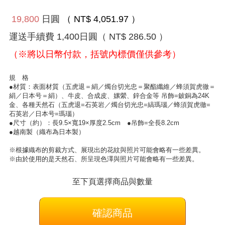
19,800
日圓
（ NT$ 4,051.97 ）
運送手續費
1,400
日圓
（ NT$ 286.50 ）
（※將以日幣付款，括號內標價僅供參考）
規 格
●材質：表面材質（五虎退＝絹／燭台切光忠＝聚酯纖維／蜂須賀虎徹＝
絹／日本号＝絹）、牛皮、合成皮、嫘縈、鋅合金等 吊飾=鈹銅為24K
金、各種天然石（五虎退=石英岩／燭台切光忠=縞瑪瑙／蜂須賀虎徹=
石英岩／日本号=瑪瑙）
●尺寸（約）：長9.5×寬19×厚度2.5cm ●吊飾=全長8.2cm
●越南製（織布為日本製）
※根據織布的剪裁方式、展現出的花紋與照片可能會略有一些差異。
※由於使用的是天然石、所呈現色澤與照片可能會略有一些差異。
至下頁選擇商品與數量
確認商品