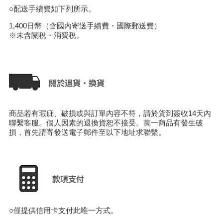
○配送手續費如下列所示。
1,400日幣（含國內寄送手續費・國際郵送費）
※未含關稅・消費稅。
商品若有瑕疵、破損或與訂單內容不符，請於貨到簽收14天內
聯繫客服。個人因素的退換貨恕不接受。萬一商品有發生破
損，首先請寄發送電子郵件至以下地址求聯繫。
○僅提供信用卡支付此唯一方式。