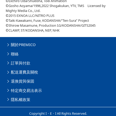
©Eiichiro Oda/Shueisha, Toei Animation
©Gosho Aoyama/1996,2022 Shogakukan, YTV, TMS Licensed by
Mighty Media Co., Ltd.
©2015 EXNOA LLC/NITRO PLUS
©Taiki Kawakami, Fuse, KODANSHA/“Ten-Sura” Project
©Shirow Masamune, Production I.G/KODANSHA/GITS2045
©CLAMP, ST/KODANSHA, NEP, NHK
關於PREMICO
聯絡
訂單與付款
配送運費及關稅
退換貨與保固
特定商交易法表示
隱私權政策
Copyright I・E・I All Rights Reserved.