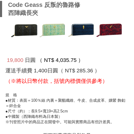
Code Geass 反叛的魯路修
西陣織長夾
19,800
日圓
（ NT$ 4,035.75 ）
運送手續費
1,400
日圓
（ NT$ 285.36 ）
（※將以日幣付款，括號內標價僅供參考）
規 格
●材質：表面＝100％絲 內裏＝聚酯纖維、牛皮、合成皮革、嫘縈 飾釦
＝鋅合金
●尺寸（約）：長9.5×寬19×高2.5cm
●中國製（西陣織布料為日本製）
※刊登照片中的商品正在開發中。可能與實際商品有些許差異。