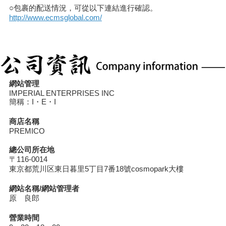
○包裹的配送情況，可從以下連結進行確認。
http://www.ecmsglobal.com/
網站管理
IMPERIAL ENTERPRISES INC
簡稱：I・E・I
商店名稱
PREMICO
總公司所在地
〒116-0014
東京都荒川区東日暮里5丁目7番18號cosmopark大樓
網站名稱/網站管理者
原 良郎
營業時間