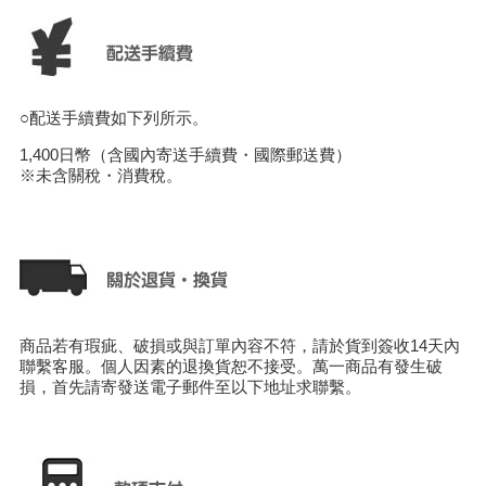
○配送手續費如下列所示。
1,400日幣（含國內寄送手續費・國際郵送費）
※未含關稅・消費稅。
商品若有瑕疵、破損或與訂單內容不符，請於貨到簽收14天內
聯繫客服。個人因素的退換貨恕不接受。萬一商品有發生破
損，首先請寄發送電子郵件至以下地址求聯繫。