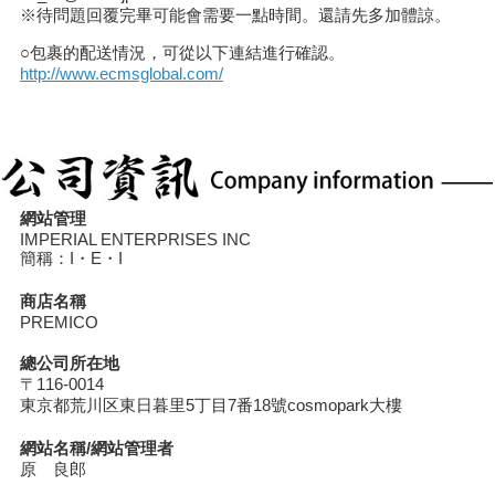
※待問題回覆完畢可能會需要一點時間。還請先多加體諒。
○包裹的配送情況，可從以下連結進行確認。
http://www.ecmsglobal.com/
網站管理
IMPERIAL ENTERPRISES INC
簡稱：I・E・I
商店名稱
PREMICO
總公司所在地
〒116-0014
東京都荒川区東日暮里5丁目7番18號cosmopark大樓
網站名稱/網站管理者
原 良郎