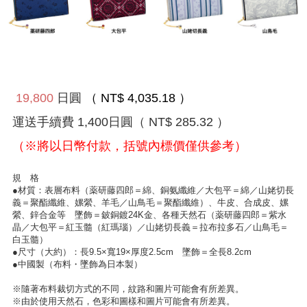
19,800
日圓
（ NT$ 4,035.18 ）
運送手續費
1,400
日圓
（ NT$ 285.32 ）
（※將以日幣付款，括號內標價僅供參考）
規 格
●材質：表層布料（薬研藤四郎＝綿、銅氨纖維／大包平＝綿／山姥切長
義＝聚酯纖維、嫘縈、羊毛／山鳥毛＝聚酯纖維）、牛皮、合成皮、嫘
縈、鋅合金等 墜飾＝鈹銅鍍24K金、各種天然石（薬研藤四郎＝紫水
晶／大包平＝紅玉髓（紅瑪瑙）／山姥切長義＝拉布拉多石／山鳥毛＝
白玉髓）
●尺寸（大約）：長9.5×寬19×厚度2.5cm 墜飾＝全長8.2cm
●中國製（布料・墜飾為日本製）
※隨著布料裁切方式的不同，紋路和圖片可能會有所差異。
※由於使用天然石，色彩和圖樣和圖片可能會有所差異。