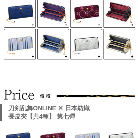
刀剣乱舞ONLINE ✕ 日本紡織
長皮夾【共4種】 第七彈