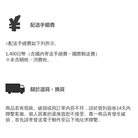
○配送手續費如下列所示。
1,400日幣（含國內寄送手續費・國際郵送費）
※未含關稅・消費稅。
商品若有瑕疵、破損或與訂單內容不符，請於貨到簽收14天內
聯繫客服。個人因素的退換貨恕不接受。萬一商品有發生破
損，首先請寄發送電子郵件至以下地址求聯繫。