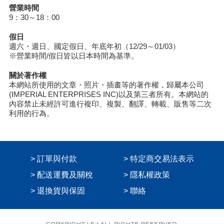
營業時間
9：30～18：00
假日
週六・週日、國定假日、年底年初（12/29～01/03）
※營業時間/假日皆以日本時間為基準。
關於著作權
本網站所使用的文章・照片・插畫等的著作權，歸屬本公司
(IMPERIAL ENTERPRISES INC)以及第三者所有。本網站的
內容禁止未經許可進行複印、複製、翻譯、轉載、販售等二次
利用的行為。
> 訂單與付款
> 特定商交易法表示
> 配送運費及關稅
> 隱私權政策
> 退換貨與保固
> 聯絡