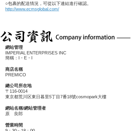
○包裹的配送情況，可從以下連結進行確認。
http://www.ecmsglobal.com/
網站管理
IMPERIAL ENTERPRISES INC
簡稱：I・E・I
商店名稱
PREMICO
總公司所在地
〒116-0014
東京都荒川区東日暮里5丁目7番18號cosmopark大樓
網站名稱/網站管理者
原 良郎
營業時間
9：30～18：00