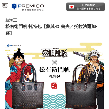
航海王
松右衛門帆 托特包【蒙其·D·魯夫／托拉法爾加·
羅】