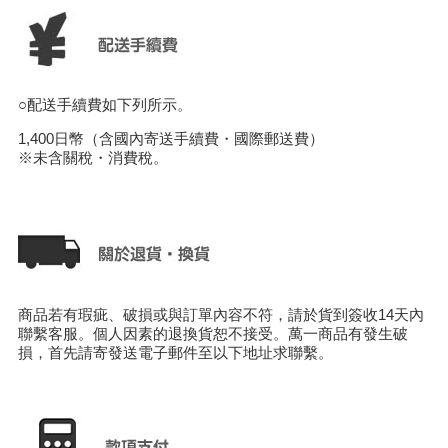
○配送手續費如下列所示。
1,400日幣（含國內寄送手續費・國際郵送費）
※未含關稅・消費稅。
商品若有瑕疵、破損或與訂單內容不符，請於貨到簽收14天內
聯繫客服。個人因素的退換貨恕不接受。萬一商品有發生破
損，首先請寄發送電子郵件至以下地址求聯繫。