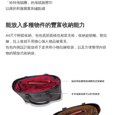
「哈特海賊團」的海賊旗壓印
以羅的和服圖案刺繡點綴
能放入多種物件的豐富收納能力
A4尺寸輕鬆收納。包包底部面積也相當充裕，收納超順暢。附拉
鍊，拉上後就不用擔心個人物品被看見。
包包內側設計能放得下皮夾和小物拉鍊暗袋，以及方便整理內容
物的開放式收納袋。