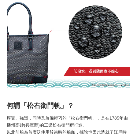
何謂「松右衛門帆」？
厚實、強韌，同時又兼備輕巧的「松右衛門帆」，是在1785年由
播州高砂(兵庫縣)的工樂松右衛門所打造。
以北前船為首廣泛使用於當時的船舶，據說也因此造就了江戶時