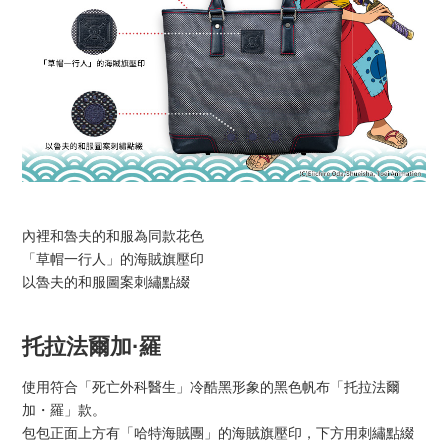
內裡和魯夫的和服為同款花色
「草帽一行人」的海賊旗壓印
以魯夫的和服圖案刺繡點綴
托拉法爾加·羅
使用符合「死亡外科醫生」冷酷黑形象的黑色帆布「托拉法爾
加・羅」款。
包包正面上方有「哈特海賊團」的海賊旗壓印，下方用刺繡點綴