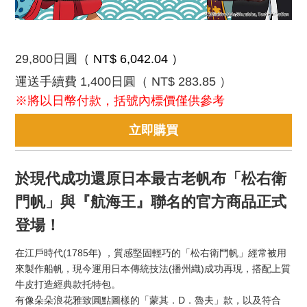
29,800
日圓
（ NT$ 6,042.04 ）
運送手續費 1,400日圓
（ NT$ 283.85 ）
※將以日幣付款，括號內標價僅供參考
立即購買
於現代成功還原日本最古老帆布「松右衛
門帆」與『航海王』聯名的官方商品正式
登場！
在江戶時代(1785年) ，質感堅固輕巧的「松右衛門帆」經常被用
來製作船帆，現今運用日本傳統技法(播州織)成功再現，搭配上質
牛皮打造經典款托特包。
有像朵朵浪花雅致圓點圖樣的「蒙其．D．魯夫」款，以及符合