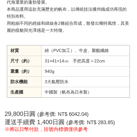
代海運業的蓬勃發展。
本商品選用這款充滿歷史的帆布，以傳統技法播州織成功再現的
特別布料。
用粗細不同的經線和緯線各2條組合而成，散發出獨特風情，其美
麗的樣貌與光澤感是一大特徵。
材質
綿（PVC加工）、牛皮、聚酯纖維
尺寸（約）
31×41×14㎝ 手把高度＝22cm
重量（約）
940g
防水機能
3大氣壓防水
生產國
中國製（帆布為日本製）
29,800日圓
(參考價: NT$
6042.04
)
運送手續費
1,400日圓
(參考價: NT$
283.85
)
※將以日幣付款，括號內標價僅供參考