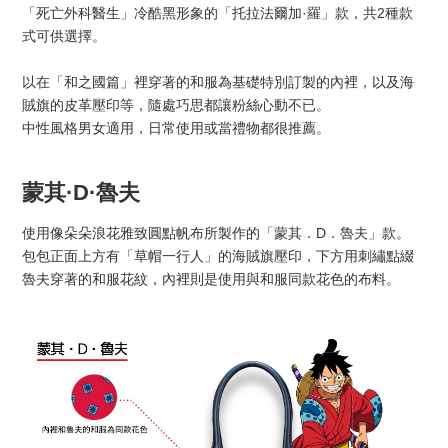
「死亡外科醫生」冷酷黑形象的「托拉法爾加·羅」款，共2種款
式可供選擇。
以在「和之國篇」裡穿著的和服為基礎特別訂製的內裡，以及海
賊旗的皮革壓印等，隨處巧思都讓粉絲心動不已。
中性風格男女適用，日常使用或當禮物都很推薦。
蒙其·D·魯夫
使用像朵朵浪花雅致圓點帆布所製作的「蒙其．D．魯夫」款。
包包正面上方有「草帽一行人」的海賊旗壓印，下方用刺繡點綴
魯夫穿著的和服花紋，內裡則是使用與和服同款花色的布料。