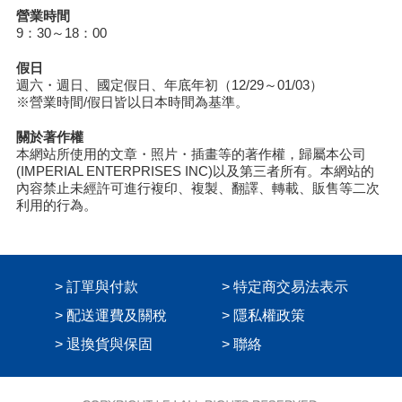
營業時間
9：30～18：00
假日
週六・週日、國定假日、年底年初（12/29～01/03）
※營業時間/假日皆以日本時間為基準。
關於著作權
本網站所使用的文章・照片・插畫等的著作權，歸屬本公司
(IMPERIAL ENTERPRISES INC)以及第三者所有。本網站的
內容禁止未經許可進行複印、複製、翻譯、轉載、販售等二次
利用的行為。
> 訂單與付款
> 特定商交易法表示
> 配送運費及關稅
> 隱私權政策
> 退換貨與保固
> 聯絡