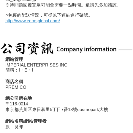
※待問題回覆完畢可能會需要一點時間。還請先多加體諒。
○包裹的配送情況，可從以下連結進行確認。
http://www.ecmsglobal.com/
網站管理
IMPERIAL ENTERPRISES INC
簡稱：I・E・I
商店名稱
PREMICO
總公司所在地
〒116-0014
東京都荒川区東日暮里5丁目7番18號cosmopark大樓
網站名稱/網站管理者
原 良郎