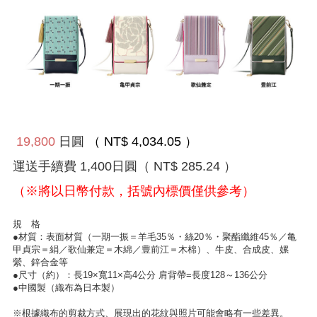
19,800
日圓
（ NT$ 4,034.05 ）
運送手續費
1,400
日圓
（ NT$ 285.24 ）
（※將以日幣付款，括號內標價僅供參考）
規 格
●材質：表面材質（一期一振＝羊毛35％・絲20％・聚酯纖維45％／亀
甲貞宗＝絹／歌仙兼定＝木綿／豊前江＝木棉）、牛皮、合成皮、嫘
縈、鋅合金等
●尺寸（約）：長19×寬11×高4公分 肩背帶=長度128～136公分
●中國製（織布為日本製）
※根據織布的剪裁方式、展現出的花紋與照片可能會略有一些差異。