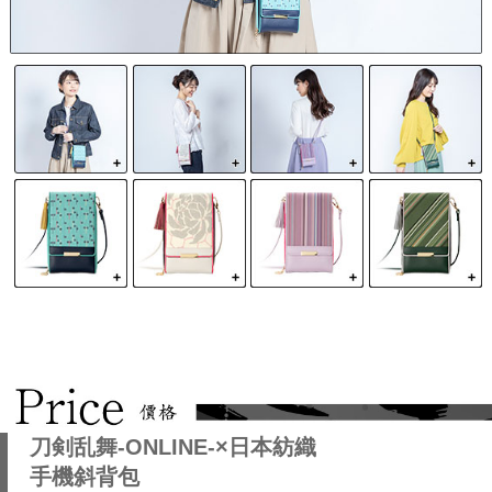
刀剣乱舞-ONLINE-×日本紡織
手機斜背包