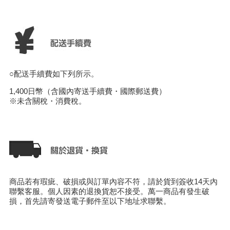
○配送手續費如下列所示。
1,400日幣（含國內寄送手續費・國際郵送費）
※未含關稅・消費稅。
商品若有瑕疵、破損或與訂單內容不符，請於貨到簽收14天內
聯繫客服。個人因素的退換貨恕不接受。萬一商品有發生破
損，首先請寄發送電子郵件至以下地址求聯繫。